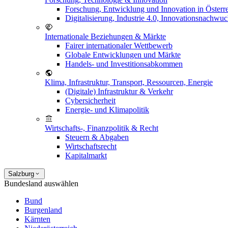
Forschung, Entwicklung und Innovation in Österr
Digitalisierung, Industrie 4.0, Innovationsnachwu
Internationale Beziehungen & Märkte
Fairer internationaler Wettbewerb
Globale Entwicklungen und Märkte
Handels- und Investitionsabkommen
Klima, Infrastruktur, Transport, Ressourcen, Energie
(Digitale) Infrastruktur & Verkehr
Cybersicherheit
Energie- und Klimapolitik
Wirtschafts-, Finanzpolitik & Recht
Steuern & Abgaben
Wirtschaftsrecht
Kapitalmarkt
Salzburg
Bundesland auswählen
Bund
Burgenland
Kärnten