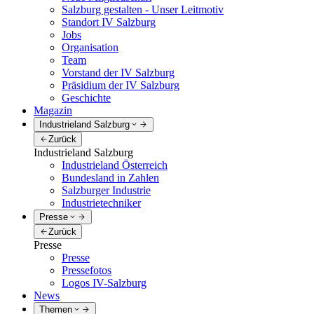
Salzburg gestalten - Unser Leitmotiv
Standort IV Salzburg
Jobs
Organisation
Team
Vorstand der IV Salzburg
Präsidium der IV Salzburg
Geschichte
Magazin
Industrieland Salzburg
Zurück
Industrieland Salzburg
Industrieland Österreich
Bundesland in Zahlen
Salzburger Industrie
Industrietechniker
Presse
Zurück
Presse
Presse
Pressefotos
Logos IV-Salzburg
News
Themen