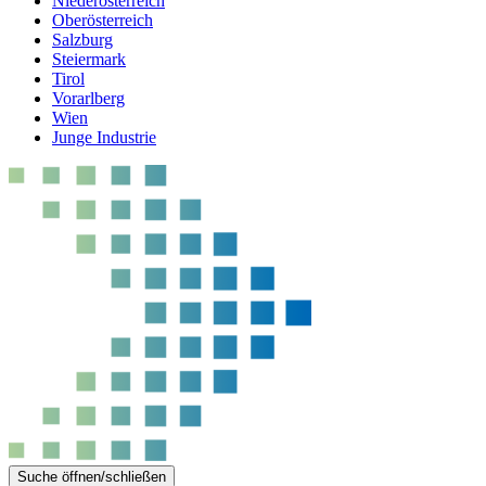
Niederösterreich
Oberösterreich
Salzburg
Steiermark
Tirol
Vorarlberg
Wien
Junge Industrie
Suche öffnen/schließen