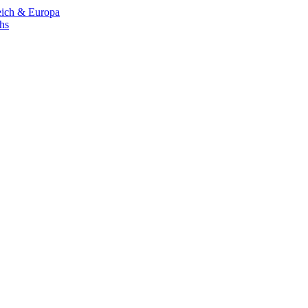
eich & Europa
chs