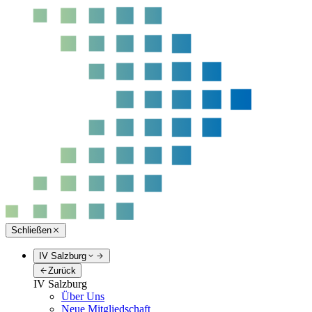
Schließen
IV Salzburg
Zurück
IV Salzburg
Über Uns
Neue Mitgliedschaft