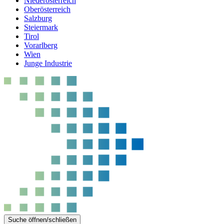
Niederösterreich
Oberösterreich
Salzburg
Steiermark
Tirol
Vorarlberg
Wien
Junge Industrie
Suche öffnen/schließen