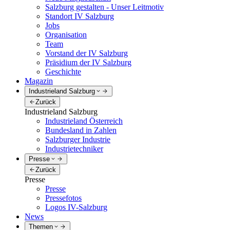
Salzburg gestalten - Unser Leitmotiv
Standort IV Salzburg
Jobs
Organisation
Team
Vorstand der IV Salzburg
Präsidium der IV Salzburg
Geschichte
Magazin
Industrieland Salzburg
Zurück
Industrieland Salzburg
Industrieland Österreich
Bundesland in Zahlen
Salzburger Industrie
Industrietechniker
Presse
Zurück
Presse
Presse
Pressefotos
Logos IV-Salzburg
News
Themen