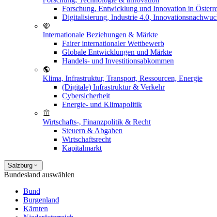
Forschung, Entwicklung und Innovation in Österr
Digitalisierung, Industrie 4.0, Innovationsnachwu
Internationale Beziehungen & Märkte
Fairer internationaler Wettbewerb
Globale Entwicklungen und Märkte
Handels- und Investitionsabkommen
Klima, Infrastruktur, Transport, Ressourcen, Energie
(Digitale) Infrastruktur & Verkehr
Cybersicherheit
Energie- und Klimapolitik
Wirtschafts-, Finanzpolitik & Recht
Steuern & Abgaben
Wirtschaftsrecht
Kapitalmarkt
Salzburg
Bundesland auswählen
Bund
Burgenland
Kärnten