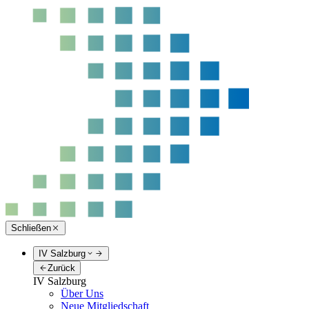
Schließen
IV Salzburg
Zurück
IV Salzburg
Über Uns
Neue Mitgliedschaft