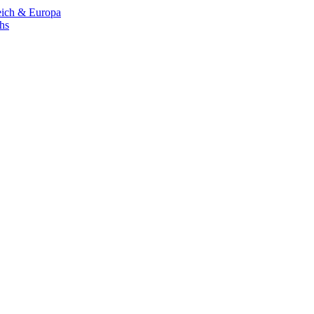
eich & Europa
chs