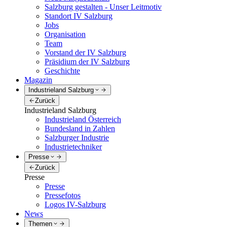
Salzburg gestalten - Unser Leitmotiv
Standort IV Salzburg
Jobs
Organisation
Team
Vorstand der IV Salzburg
Präsidium der IV Salzburg
Geschichte
Magazin
Industrieland Salzburg
Zurück
Industrieland Salzburg
Industrieland Österreich
Bundesland in Zahlen
Salzburger Industrie
Industrietechniker
Presse
Zurück
Presse
Presse
Pressefotos
Logos IV-Salzburg
News
Themen