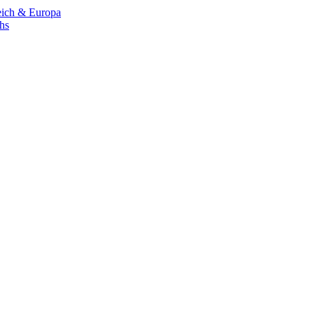
eich & Europa
chs