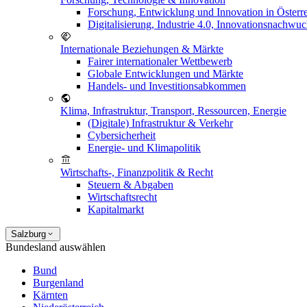
Forschung, Entwicklung und Innovation in Österr
Digitalisierung, Industrie 4.0, Innovationsnachwu
Internationale Beziehungen & Märkte
Fairer internationaler Wettbewerb
Globale Entwicklungen und Märkte
Handels- und Investitionsabkommen
Klima, Infrastruktur, Transport, Ressourcen, Energie
(Digitale) Infrastruktur & Verkehr
Cybersicherheit
Energie- und Klimapolitik
Wirtschafts-, Finanzpolitik & Recht
Steuern & Abgaben
Wirtschaftsrecht
Kapitalmarkt
Salzburg
Bundesland auswählen
Bund
Burgenland
Kärnten