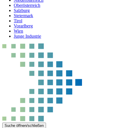
Niederösterreich
Oberösterreich
Salzburg
Steiermark
Tirol
Vorarlberg
Wien
Junge Industrie
Suche öffnen/schließen