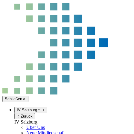
Schließen
IV Salzburg
Zurück
IV Salzburg
Über Uns
Neue Mitgliedschaft