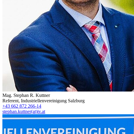
Mag.
Stephan R. Kuttner
Referent
,
Industriellenvereinigung Salzburg
+43 662 872 266-14
stephan.kuttner(at)iv.at