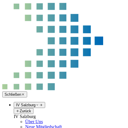
Schließen
IV Salzburg
Zurück
IV Salzburg
Über Uns
Neue Mitgliedschaft