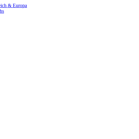
eich & Europa
chs