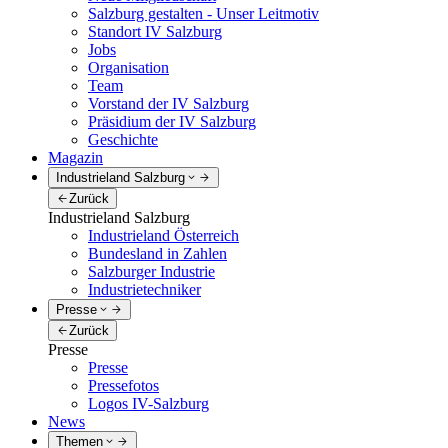
Salzburg gestalten - Unser Leitmotiv
Standort IV Salzburg
Jobs
Organisation
Team
Vorstand der IV Salzburg
Präsidium der IV Salzburg
Geschichte
Magazin
Industrieland Salzburg
Zurück
Industrieland Salzburg
Industrieland Österreich
Bundesland in Zahlen
Salzburger Industrie
Industrietechniker
Presse
Zurück
Presse
Presse
Pressefotos
Logos IV-Salzburg
News
Themen