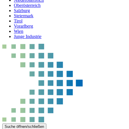
Niederösterreich
Oberösterreich
Salzburg
Steiermark
Tirol
Vorarlberg
Wien
Junge Industrie
Suche öffnen/schließen