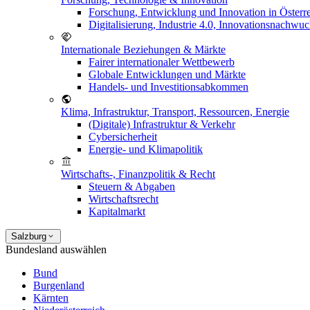
Forschung, Entwicklung und Innovation in Österr
Digitalisierung, Industrie 4.0, Innovationsnachwu
Internationale Beziehungen & Märkte
Fairer internationaler Wettbewerb
Globale Entwicklungen und Märkte
Handels- und Investitionsabkommen
Klima, Infrastruktur, Transport, Ressourcen, Energie
(Digitale) Infrastruktur & Verkehr
Cybersicherheit
Energie- und Klimapolitik
Wirtschafts-, Finanzpolitik & Recht
Steuern & Abgaben
Wirtschaftsrecht
Kapitalmarkt
Salzburg
Bundesland auswählen
Bund
Burgenland
Kärnten