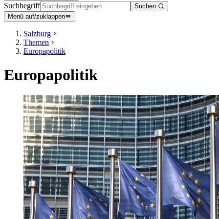
Suchbegriff
Suchen
Menü auf/zuklappen
Salzburg
Themen
Europapolitik
Europapolitik