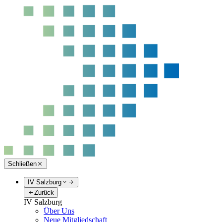
Schließen
IV Salzburg
Zurück
IV Salzburg
Über Uns
Neue Mitgliedschaft