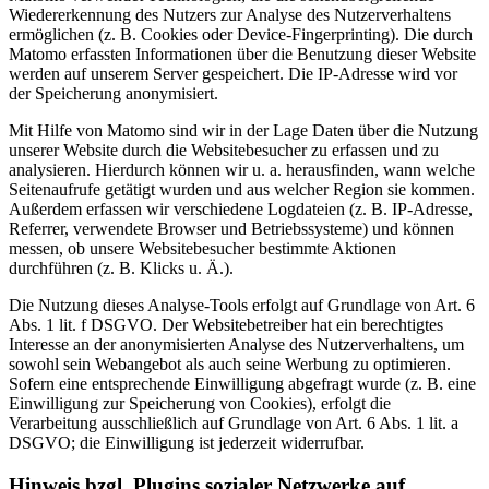
Wiedererkennung des Nutzers zur Analyse des Nutzerverhaltens
ermöglichen (z. B. Cookies oder Device-Fingerprinting). Die durch
Matomo erfassten Informationen über die Benutzung dieser Website
werden auf unserem Server gespeichert. Die IP-Adresse wird vor
der Speicherung anonymisiert.
Mit Hilfe von Matomo sind wir in der Lage Daten über die Nutzung
unserer Website durch die Websitebesucher zu erfassen und zu
analysieren. Hierdurch können wir u. a. herausfinden, wann welche
Seitenaufrufe getätigt wurden und aus welcher Region sie kommen.
Außerdem erfassen wir verschiedene Logdateien (z. B. IP-Adresse,
Referrer, verwendete Browser und Betriebssysteme) und können
messen, ob unsere Websitebesucher bestimmte Aktionen
durchführen (z. B. Klicks u. Ä.).
Die Nutzung dieses Analyse-Tools erfolgt auf Grundlage von Art. 6
Abs. 1 lit. f DSGVO. Der Websitebetreiber hat ein berechtigtes
Interesse an der anonymisierten Analyse des Nutzerverhaltens, um
sowohl sein Webangebot als auch seine Werbung zu optimieren.
Sofern eine entsprechende Einwilligung abgefragt wurde (z. B. eine
Einwilligung zur Speicherung von Cookies), erfolgt die
Verarbeitung ausschließlich auf Grundlage von Art. 6 Abs. 1 lit. a
DSGVO; die Einwilligung ist jederzeit widerrufbar.
Hinweis bzgl. Plugins sozialer Netzwerke auf