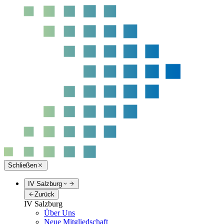
Schließen
IV Salzburg
Zurück
IV Salzburg
Über Uns
Neue Mitgliedschaft