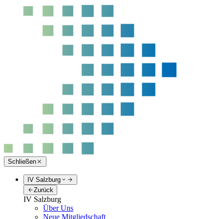
Schließen
IV Salzburg
Zurück
IV Salzburg
Über Uns
Neue Mitgliedschaft