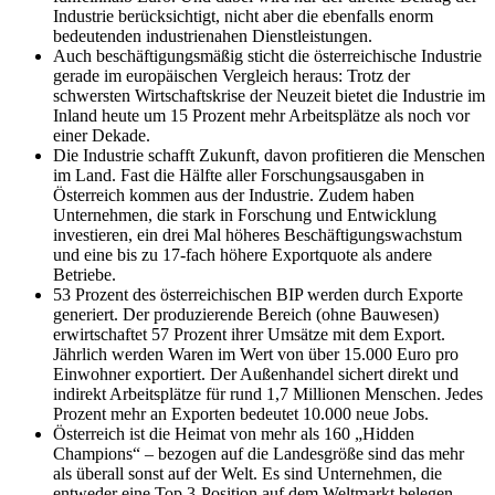
Industrie berücksichtigt, nicht aber die ebenfalls enorm
bedeutenden industrienahen Dienstleistungen.
Auch beschäftigungsmäßig sticht die österreichische Industrie
gerade im europäischen Vergleich heraus: Trotz der
schwersten Wirtschaftskrise der Neuzeit bietet die Industrie im
Inland heute um 15 Prozent mehr Arbeitsplätze als noch vor
einer Dekade.
Die Industrie schafft Zukunft, davon profitieren die Menschen
im Land. Fast die Hälfte aller Forschungsausgaben in
Österreich kommen aus der Industrie. Zudem haben
Unternehmen, die stark in Forschung und Entwicklung
investieren, ein drei Mal höheres Beschäftigungswachstum
und eine bis zu 17-fach höhere Exportquote als andere
Betriebe.
53 Prozent des österreichischen BIP werden durch Exporte
generiert. Der produzierende Bereich (ohne Bauwesen)
erwirtschaftet 57 Prozent ihrer Umsätze mit dem Export.
Jährlich werden Waren im Wert von über 15.000 Euro pro
Einwohner exportiert. Der Außenhandel sichert direkt und
indirekt Arbeitsplätze für rund 1,7 Millionen Menschen. Jedes
Prozent mehr an Exporten bedeutet 10.000 neue Jobs.
Österreich ist die Heimat von mehr als 160 „Hidden
Champions“ – bezogen auf die Landesgröße sind das mehr
als überall sonst auf der Welt. Es sind Unternehmen, die
entweder eine Top 3-Position auf dem Weltmarkt belegen