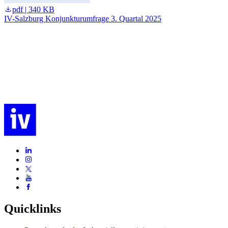
pdf | 340 KB
IV-Salzburg Konjunkturumfrage 3. Quartal 2025
A
Quicklinks