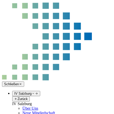
Schließen
IV Salzburg
Zurück
IV Salzburg
Über Uns
Neue Mitgliedschaft