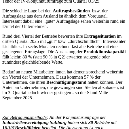
Tenor der IV-Konjunkturumfrage zum Quartal Q3/25.
Die schlechte Lage bei den
Auftragsbeständen
bzw. der
Auftragslage aus dem Ausland ist ähnlich dem Vorquartal.
Interessant dabei: eine „gute“ Auftragslage sehen weiterhin rund ein
Drittel der Unternehmen.
Rund drei Viertel der Betriebe bewerten ihre
Ertragssituation
im
dritten Quartal 2025 mit „gut“ bzw. „durchschnittlich“. Interessanter
Lichtblick: In sechs Monaten rechnen fast alle Betriebe mit einer
gestiegenen Ertragslage. Die Auslastung der
Produktionskapazität
fällt leicht: 80 % (statt 90 % in Q2) erwarten steigende oder
zumindest gleichbleibende Werte.
Bedarf an neuen Mitarbeiter: innen hat dementsprechend weiterhin
ein Viertel der Unternehmen. Dazu kommen 57 % der
Unternehmen, die ihren
Beschäftigungsstand
halten können. Der
Anteil an Unternehmen, die gezwungen sind Stellen abzubauen, ist
im 3. Quartal jedoch wieder gestiegen - so der Stand Mitte
September 2025.
Zur Befragungsmethode
: An der Konjunkturumfrage der
Industriellenvereinigung Salzburg
haben sich
30 Betriebe
mit
16.391
Beschäftigten
beteiligt. Die Auswertung ist nach