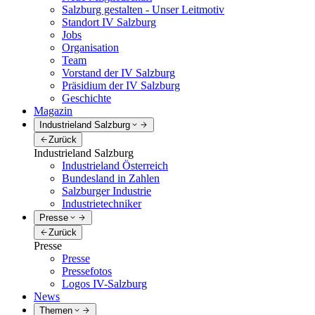
Salzburg gestalten - Unser Leitmotiv
Standort IV Salzburg
Jobs
Organisation
Team
Vorstand der IV Salzburg
Präsidium der IV Salzburg
Geschichte
Magazin
Industrieland Salzburg
Zurück
Industrieland Salzburg
Industrieland Österreich
Bundesland in Zahlen
Salzburger Industrie
Industrietechniker
Presse
Zurück
Presse
Presse
Pressefotos
Logos IV-Salzburg
News
Themen