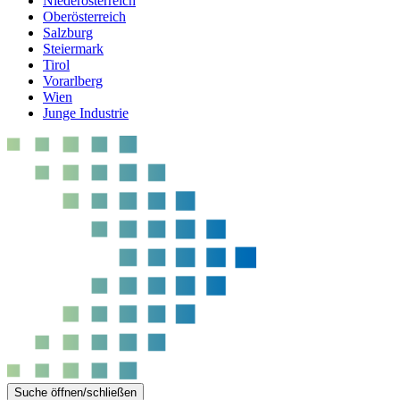
Niederösterreich
Oberösterreich
Salzburg
Steiermark
Tirol
Vorarlberg
Wien
Junge Industrie
Suche öffnen/schließen