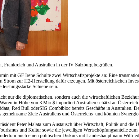
en, Frankreich und Australien in der IV Salzburg begrüßen.
in mit GF Irene Schulte zwei Wirtschaftsprojekte an: Eine transnation
n Strom zur H2-Herstellung dafür erzeugen. Mit österreichischen Inves
leistungsstarke Schiene sein.
t nicht nur die diplomatischen, sondern auch die wirtschaftlichen Bez
r Waren in Höhe von 3 Mio $ importiert Australien schätzt an Österrei
ata, Red Bull oderSIG Combibloc bereits Geschäfte in Australien. Der
 gemeinsame Ziele Australiens und Österreichs und könnten Synergiee
räsident Peter Malata zum Austausch über Wirtschaft, Politik und die 
 Tourismus und Kultur sowie die jeweiligen Wertschöpfungsanteile zum 
dertour auch einen politischen Diskurs mit Landeshauptmann Wilfried 