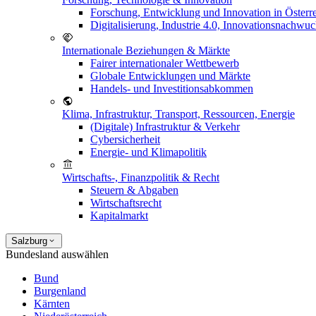
Forschung, Entwicklung und Innovation in Österr
Digitalisierung, Industrie 4.0, Innovationsnachwu
Internationale Beziehungen & Märkte
Fairer internationaler Wettbewerb
Globale Entwicklungen und Märkte
Handels- und Investitionsabkommen
Klima, Infrastruktur, Transport, Ressourcen, Energie
(Digitale) Infrastruktur & Verkehr
Cybersicherheit
Energie- und Klimapolitik
Wirtschafts-, Finanzpolitik & Recht
Steuern & Abgaben
Wirtschaftsrecht
Kapitalmarkt
Salzburg
Bundesland auswählen
Bund
Burgenland
Kärnten