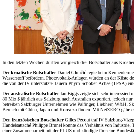
In den letzten Wochen durften wir gleich drei Botschafter aus Kroati
Der
kroatische Botschafter
Daniel Glunčić regte beim Kennenlernterm
Wasserstoff befördern. Photovoltaik-Anlagen würden an der Küste de
die von der IV unterstützte Tauern-Phyrn-Schober-Achse (TPSA) eine 
Der
australische Botschafter
Ian Biggs zeigte sich sehr interessier
80 Mio $ jährlich aus Salzburg nach Australien exportiert, jedoch nu
betreiben Salzburger Unternehmen wie Palfinger, Liebherr, W&H, Skid
Bereich mit China, Japan und Korea zu finden. Mit NetZERO gäbe es
Den
französischen Botschafter
Gilles Pécout traf IV Salzburg-Vizep
Handelsattaché Philippe Brunel konnte das Verhältnis von Industrie,
einer Zusammenarbeit mit der PLUS und kündigte für seine Bundeslän