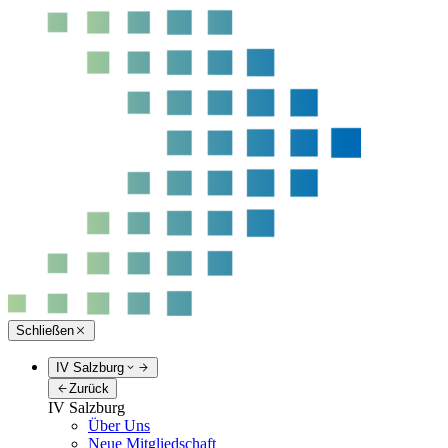
Schließen
IV Salzburg
Zurück
IV Salzburg
Über Uns
Neue Mitgliedschaft