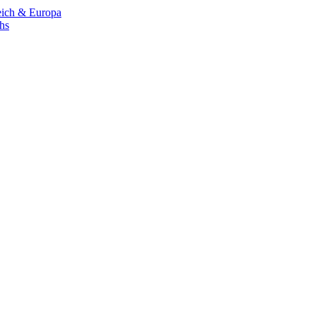
eich & Europa
chs