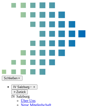
Schließen
IV Salzburg
Zurück
IV Salzburg
Über Uns
Neue Mitgliedschaft