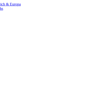
eich & Europa
chs