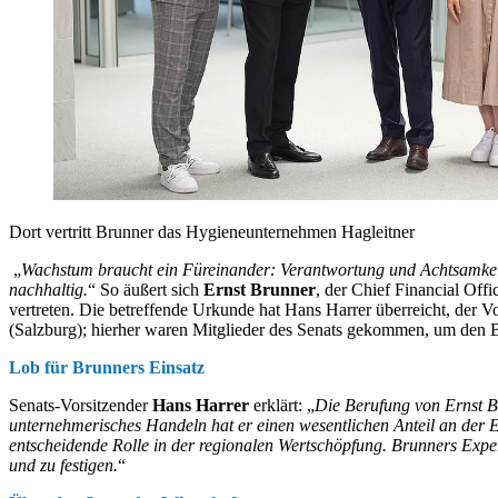
Dort vertritt Brunner das Hygieneunternehmen Hagleitner
„
Wachstum braucht ein Füreinander: Verantwortung und Achtsamkei
nachhaltig.
“ So äußert sich
Ernst Brunner
, der Chief Financial Off
vertreten. Die betreffende Urkunde hat Hans Harrer überreicht, der V
(Salzburg); hierher waren Mitglieder des Senats gekommen, um den Be
Lob für Brunners Einsatz
Senats-Vorsitzender
Hans Harrer
erklärt: „
Die Berufung von Ernst Br
unternehmerisches Handeln hat er einen wesentlichen Anteil an der E
entscheidende Rolle in der regionalen Wertschöpfung. Brunners Exper
und zu festigen.
“