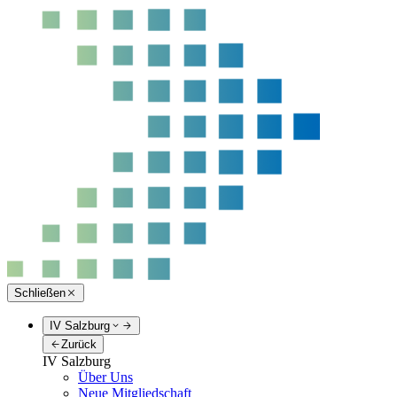
Schließen
IV Salzburg
Zurück
IV Salzburg
Über Uns
Neue Mitgliedschaft