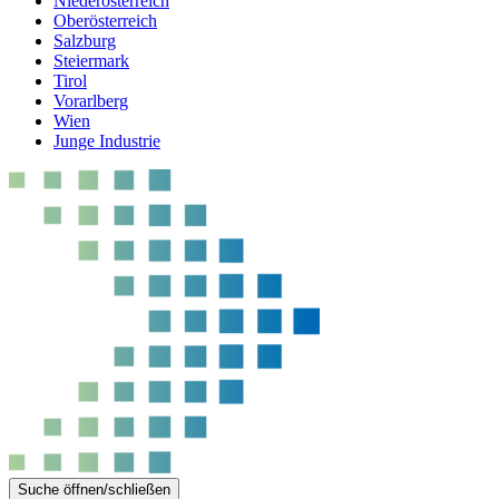
Niederösterreich
Oberösterreich
Salzburg
Steiermark
Tirol
Vorarlberg
Wien
Junge Industrie
Suche öffnen/schließen