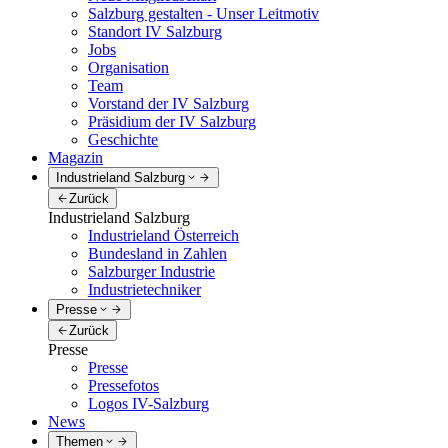
Salzburg gestalten - Unser Leitmotiv
Standort IV Salzburg
Jobs
Organisation
Team
Vorstand der IV Salzburg
Präsidium der IV Salzburg
Geschichte
Magazin
Industrieland Salzburg
Zurück
Industrieland Salzburg
Industrieland Österreich
Bundesland in Zahlen
Salzburger Industrie
Industrietechniker
Presse
Zurück
Presse
Presse
Pressefotos
Logos IV-Salzburg
News
Themen