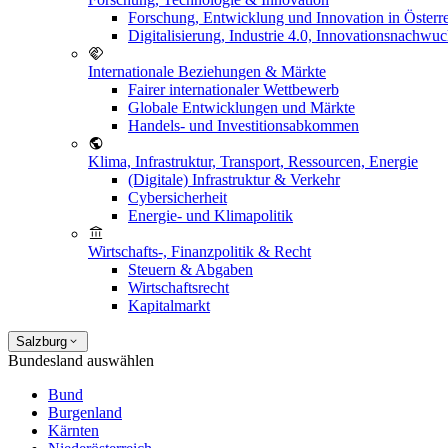
Forschung, Entwicklung und Innovation in Österr
Digitalisierung, Industrie 4.0, Innovationsnachwu
Internationale Beziehungen & Märkte
Fairer internationaler Wettbewerb
Globale Entwicklungen und Märkte
Handels- und Investitionsabkommen
Klima, Infrastruktur, Transport, Ressourcen, Energie
(Digitale) Infrastruktur & Verkehr
Cybersicherheit
Energie- und Klimapolitik
Wirtschafts-, Finanzpolitik & Recht
Steuern & Abgaben
Wirtschaftsrecht
Kapitalmarkt
Salzburg
Bundesland auswählen
Bund
Burgenland
Kärnten