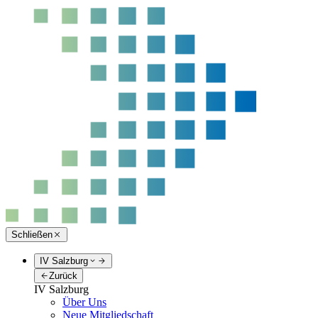
Schließen
IV Salzburg
Zurück
IV Salzburg
Über Uns
Neue Mitgliedschaft