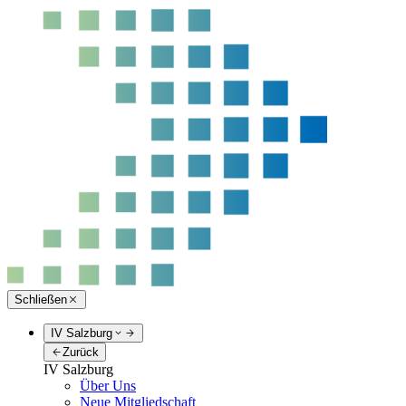
Schließen
IV Salzburg
Zurück
IV Salzburg
Über Uns
Neue Mitgliedschaft