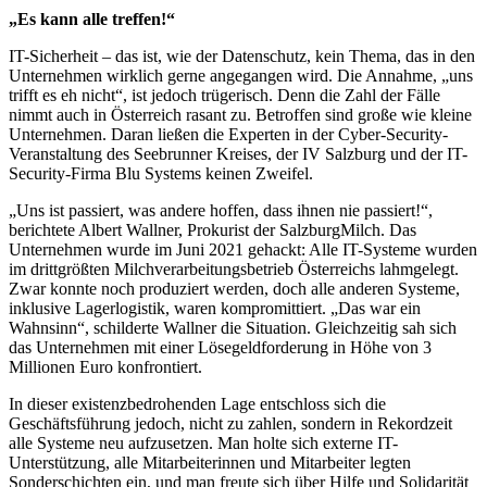
„Es kann alle treffen!“
IT-Sicherheit – das ist, wie der Datenschutz, kein Thema, das in den
Unternehmen wirklich gerne angegangen wird. Die Annahme, „uns
trifft es eh nicht“, ist jedoch trügerisch. Denn die Zahl der Fälle
nimmt auch in Österreich rasant zu. Betroffen sind große wie kleine
Unternehmen. Daran ließen die Experten in der Cyber-Security-
Veranstaltung des Seebrunner Kreises, der IV Salzburg und der IT-
Security-Firma Blu Systems keinen Zweifel.
„Uns ist passiert, was andere hoffen, dass ihnen nie passiert!“,
berichtete Albert Wallner, Prokurist der SalzburgMilch. Das
Unternehmen wurde im Juni 2021 gehackt: Alle IT-Systeme wurden
im drittgrößten Milchverarbeitungsbetrieb Österreichs lahmgelegt.
Zwar konnte noch produziert werden, doch alle anderen Systeme,
inklusive Lagerlogistik, waren kompromittiert. „Das war ein
Wahnsinn“, schilderte Wallner die Situation. Gleichzeitig sah sich
das Unternehmen mit einer Lösegeldforderung in Höhe von 3
Millionen Euro konfrontiert.
In dieser existenzbedrohenden Lage entschloss sich die
Geschäftsführung jedoch, nicht zu zahlen, sondern in Rekordzeit
alle Systeme neu aufzusetzen. Man holte sich externe IT-
Unterstützung, alle Mitarbeiterinnen und Mitarbeiter legten
Sonderschichten ein, und man freute sich über Hilfe und Solidarität