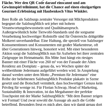
Fläche. Wer den QR Code darauf einscannt und am
Gewinnspiel teilnimmt, hat die Chance auf einen einzigartigen
Gourmet-Erlebnistag mit Haubenkoch Vitus Winkler.
Ihrer Rolle als Salzburgs zentraler Versorger mit Milchprodukten
begegnet die SalzburgMilch seit jeher mit hohem
Verantwortungsbewusstsein und Qualitätsanspruch.
Außergewöhnlich hohe Tierwohl-Standards und die sorgsame
Verarbeitung hochwertiger Rohstoffe sind für Österreichs drittgrößte
Molkerei unverhandelbar. Eine Haltung, die speziell von Salzburger
Konsumentinnen und Konsumenten mit großer Markentreue, oft
über Generationen hinweg, honoriert wird. Mit einer besonderen
Aktion sorgt die SalzburgMilch nun für Aufsehen bei ihrer zentralen
Zielgruppe im Heimatmarkt. Bis Mitte Juni hängt ein riesiges
Banner mit einer Fläche von 260 m² von der Fassade der Alten
Residenz am Domplatz – genau da, wo Wochen später der
weltberühmte Jedermann aufgeführt werden wird. In Anspielung
darauf werden unter dem Motto „Premium für Jedermann“ eine
Reihe der beliebtesten SalzburgMilch Produkte plakativ in Szene
gesetzt und die Botschaft vermittelt, dass hochwertiger Genuss kein
Privileg für wenige ist. Für Florian Schwap, Head of Marketing,
Sustainability & Innovation, ist das Megabanner der perfekte
Touchpoint mit der Marke SalzburgMilch: “Mit dem Banner zeigen
wir Format! Und zwar sowohl die Aussage als auch die Größe
betreffend. Besonders freut es mich aber, dass wir damit genau dort