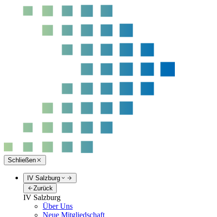
Schließen
IV Salzburg
Zurück
IV Salzburg
Über Uns
Neue Mitgliedschaft