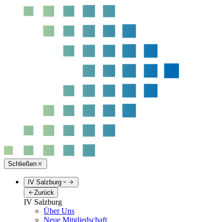
Schließen
IV Salzburg
Zurück
IV Salzburg
Über Uns
Neue Mitgliedschaft