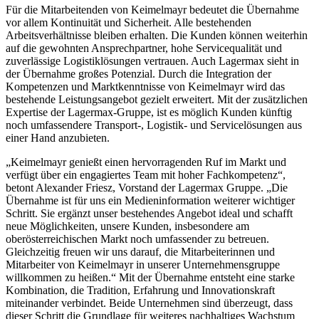
Für die Mitarbeitenden von Keimelmayr bedeutet die Übernahme
vor allem Kontinuität und Sicherheit. Alle bestehenden
Arbeitsverhältnisse bleiben erhalten. Die Kunden können weiterhin
auf die gewohnten Ansprechpartner, hohe Servicequalität und
zuverlässige Logistiklösungen vertrauen. Auch Lagermax sieht in
der Übernahme großes Potenzial. Durch die Integration der
Kompetenzen und Marktkenntnisse von Keimelmayr wird das
bestehende Leistungsangebot gezielt erweitert. Mit der zusätzlichen
Expertise der Lagermax-Gruppe, ist es möglich Kunden künftig
noch umfassendere Transport-, Logistik- und Servicelösungen aus
einer Hand anzubieten.
„Keimelmayr genießt einen hervorragenden Ruf im Markt und
verfügt über ein engagiertes Team mit hoher Fachkompetenz“,
betont Alexander Friesz, Vorstand der Lagermax Gruppe. „Die
Übernahme ist für uns ein Medieninformation weiterer wichtiger
Schritt. Sie ergänzt unser bestehendes Angebot ideal und schafft
neue Möglichkeiten, unsere Kunden, insbesondere am
oberösterreichischen Markt noch umfassender zu betreuen.
Gleichzeitig freuen wir uns darauf, die Mitarbeiterinnen und
Mitarbeiter von Keimelmayr in unserer Unternehmensgruppe
willkommen zu heißen.“ Mit der Übernahme entsteht eine starke
Kombination, die Tradition, Erfahrung und Innovationskraft
miteinander verbindet. Beide Unternehmen sind überzeugt, dass
dieser Schritt die Grundlage für weiteres nachhaltiges Wachstum