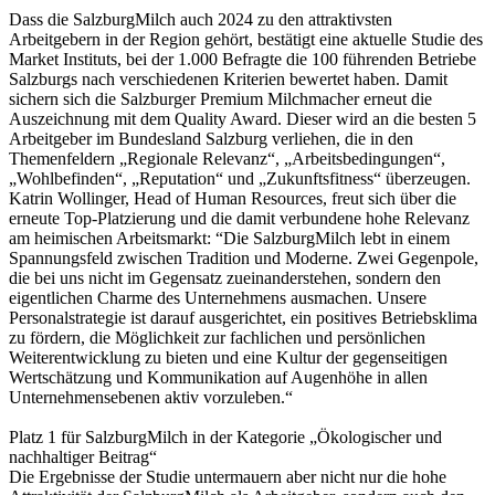
Dass die SalzburgMilch auch 2024 zu den attraktivsten
Arbeitgebern in der Region gehört, bestätigt eine aktuelle Studie des
Market Instituts, bei der 1.000 Befragte die 100 führenden Betriebe
Salzburgs nach verschiedenen Kriterien bewertet haben. Damit
sichern sich die Salzburger Premium Milchmacher erneut die
Auszeichnung mit dem Quality Award. Dieser wird an die besten 5
Arbeitgeber im Bundesland Salzburg verliehen, die in den
Themenfeldern „Regionale Relevanz“, „Arbeitsbedingungen“,
„Wohlbefinden“, „Reputation“ und „Zukunftsfitness“ überzeugen.
Katrin Wollinger, Head of Human Resources, freut sich über die
erneute Top-Platzierung und die damit verbundene hohe Relevanz
am heimischen Arbeitsmarkt: “Die SalzburgMilch lebt in einem
Spannungsfeld zwischen Tradition und Moderne. Zwei Gegenpole,
die bei uns nicht im Gegensatz zueinanderstehen, sondern den
eigentlichen Charme des Unternehmens ausmachen. Unsere
Personalstrategie ist darauf ausgerichtet, ein positives Betriebsklima
zu fördern, die Möglichkeit zur fachlichen und persönlichen
Weiterentwicklung zu bieten und eine Kultur der gegenseitigen
Wertschätzung und Kommunikation auf Augenhöhe in allen
Unternehmensebenen aktiv vorzuleben.“
Platz 1 für SalzburgMilch in der Kategorie „Ökologischer und
nachhaltiger Beitrag“
Die Ergebnisse der Studie untermauern aber nicht nur die hohe