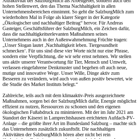
Attraktivität der SalzburgMilch als Arbeitgeber, sondern auch den
hohen Stellenwert, den das Thema Nachhaltigkeit in allen
Unternehmensbereichen einnimmt. So geht die SalzburgMilch zum
wiederholten Mal in Folge als klarer Sieger in der Kategorie
„Ökologischer und nachhaltiger Beitrag“ hervor. Für Andreas
Gasteiger, Geschäftsführer der SalzburgMilch, ein Zeichen dafür,
dass die nachhaltigkeitsrelevanten Maßnahmen seines
Unternehmens auch in der Außenwahrnehmung Früchte tragen:
„Unser Slogan lautet ‚Nachhaltigkeit leben. Tiergesundheit
schmecken‘. Für uns sind diese vier Worte nicht nur eine Phrase,
sondern eine Verpflichtung, die wir sehr ernst nehmen. Wir stellen
uns aktiv unserer Verantwortung für Tier, Mensch und Umwelt,
verlassen eingefahrene Denkmuster und begehen oft auch neue,
mutige und innovative Wege. Unser Wille, Dinge aktiv zum
Besseren zu verändern, wird auch von außen positiv bewertet, wie
die Studie des Market Instituts belegt.“
Zahlreiche, teils auch mit dem klimaaktiv-Preis ausgezeichnete
Maßnahmen, sorgen bei der SalzburgMilch dafür, Energie möglichst
effizient zu nutzen, Ressourcen zu schonen und den eigenen
ökologischen Fußabdruck zu minimieren. Mit der im Jahr 2021 am
Standort der Käserei in Lamprechtshausen errichteten Aufdach-PV-
Anlage – die größte ihrer Art im Bundesland Salzburg – machte sich
das Unternehmen zusätzlich zukunftsfit. Die nachhaltigen
Aktivitäten der SalzburgMilch hören aber nicht bei rein