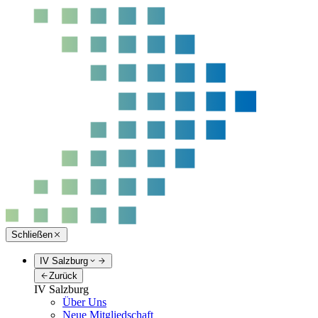
Schließen
IV Salzburg
Zurück
IV Salzburg
Über Uns
Neue Mitgliedschaft