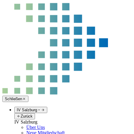
Schließen
IV Salzburg
Zurück
IV Salzburg
Über Uns
Neue Mitgliedschaft