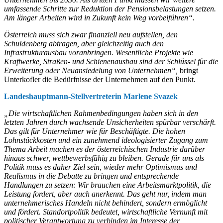
umfassende Schritte zur Reduktion der Pensionsbelastungen setzen.
Am länger Arbeiten wird in Zukunft kein Weg vorbeiführen“.
Österreich muss sich zwar finanziell neu aufstellen, den
Schuldenberg abtragen, aber gleichzeitig auch den
Infrastrukturausbau voranbringen. Wesentliche Projekte wie
Kraftwerke, Straßen- und Schienenausbau sind der Schlüssel für die
Erweiterung oder Neuansiedelung von Unternehmen“,
bringt
Unterkofler die Bedürfnisse der Unternehmen auf den Punkt.
Landeshauptmann-Stellvertreterin Marlene Svazek
„Die wirtschaftlichen Rahmenbedingungen haben sich in den
letzten Jahren durch wachsende Unsicherheiten spürbar verschärft.
Das gilt für Unternehmer wie für Beschäftigte. Die hohen
Lohnstückkosten und ein zunehmend ideologisierter Zugang zum
Thema Arbeit machen es der österreichischen Industrie darüber
hinaus schwer, wettbewerbsfähig zu bleiben. Gerade für uns als
Politik muss es daher Ziel sein, wieder mehr Optimismus und
Realismus in die Debatte zu bringen und entsprechende
Handlungen zu setzen: Wir brauchen eine Arbeitsmarktpolitik, die
Leistung fordert, aber auch anerkennt. Das geht nur, indem man
unternehmerisches Handeln nicht behindert, sondern ermöglicht
und fördert. Standortpolitik bedeutet, wirtschaftliche Vernunft mit
politischer Verantwortung zu verbinden im Interesse der