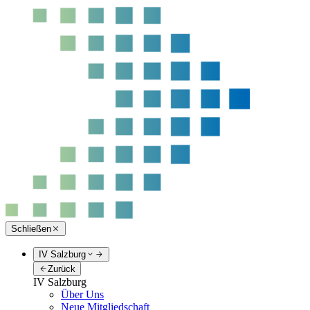
Schließen
IV Salzburg
Zurück
IV Salzburg
Über Uns
Neue Mitgliedschaft