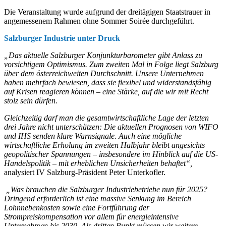
Die Veranstaltung wurde aufgrund der dreitägigen Staatstrauer in
angemessenem Rahmen ohne Sommer Soirée durchgeführt.
Salzburger Industrie unter Druck
„Das aktuelle Salzburger Konjunkturbarometer gibt Anlass zu
vorsichtigem Optimismus. Zum zweiten Mal in Folge liegt Salzburg
über dem österreichweiten Durchschnitt. Unsere Unternehmen
haben mehrfach bewiesen, dass sie flexibel und widerstandsfähig
auf Krisen reagieren können – eine Stärke, auf die wir mit Recht
stolz sein dürfen.
Gleichzeitig darf man die gesamtwirtschaftliche Lage der letzten
drei Jahre nicht unterschätzen: Die aktuellen Prognosen von WIFO
und IHS senden klare Warnsignale. Auch eine mögliche
wirtschaftliche Erholung im zweiten Halbjahr bleibt angesichts
geopolitischer Spannungen – insbesondere im Hinblick auf die US-
Handelspolitik – mit erheblichen Unsicherheiten behaftet“,
analysiert IV Salzburg-Präsident Peter Unterkofler.
„Was brauchen die Salzburger Industriebetriebe nun für 2025?
Dringend erforderlich ist eine massive Senkung im Bereich
Lohnnebenkosten sowie eine Fortführung der
Strompreiskompensation vor allem für energieintensive
Unternehmen bis 2030. Als dritten Punkt müssen wir weitere