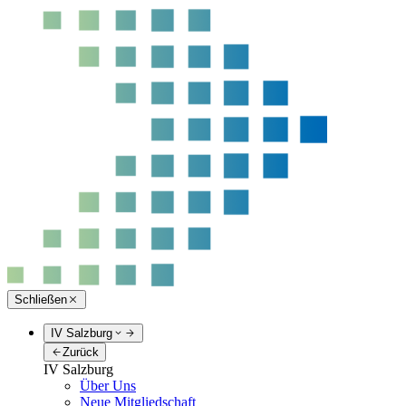
Schließen
IV Salzburg
Zurück
IV Salzburg
Über Uns
Neue Mitgliedschaft