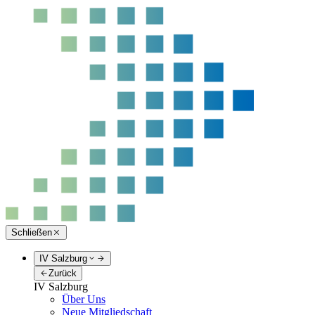
Schließen
IV Salzburg
Zurück
IV Salzburg
Über Uns
Neue Mitgliedschaft