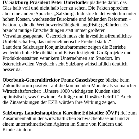
IV-Salzburg-Präsident Peter Unterkofler
plädierte dafür, das
Glas halb voll und nicht halb leer zu sehen. Die Fakten sprechen
aber eine andere Sprache: „Salzburgs Industrie leidet weiterhin unter
hohen Kosten, wachsender Bürokratie und fehlenden Reformen –
Faktoren, die die Wettbewerbsfähigkeit langfristig gefährden. Es
braucht mutige Entscheidungen statt immer größerer
Verwaltungsapparate. Österreich muss ein investitionsfreundliches
Umfeld schaffen, das unternehmerische Freiheit stärkt.“
Laut dem Salzburger Konjunkturbarometer zeigen die Betriebe
weiterhin hohe Flexibilität und Krisenfestigkeit. Großprojekte und
Produktionsstätten verankern Unternehmen am Standort. Im
österreichweiten Vergleich steht Salzburg wirtschaftlich deutlich
besser da.
Oberbank-Generaldirektor Franz Gasselsberger
blickte beim
Zukunftsforum positiver auf die kommenden Monate als so mancher
Wirtschaftsforscher: „Unsere 1000 wichtigsten Kunden sind
optimistisch, was Gewinne, Aufträge und Umsätze betrifft.“ Auch
die Zinssenkungen der EZB würden ihre Wirkung zeigen.
Salzburgs Landeshauptfrau Karoline Edtstadler (ÖVP)
rief zum
Zusammenhalt in der wirtschaftlichen Schwächephase auf und zu
einem unternehmerischen Agieren im Sinne von Kindern und
Kindeskindern.