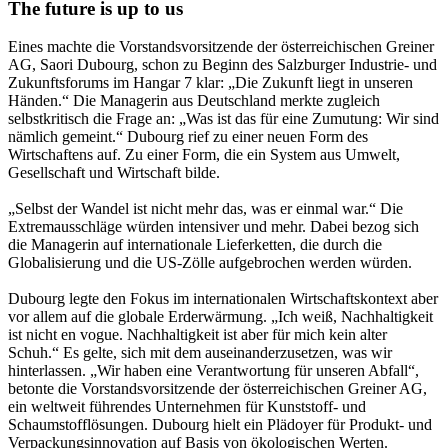
The future is up to us
Eines machte die Vorstandsvorsitzende der österreichischen Greiner
AG, Saori Dubourg, schon zu Beginn des Salzburger Industrie- und
Zukunftsforums im Hangar 7 klar: „Die Zukunft liegt in unseren
Händen.“ Die Managerin aus Deutschland merkte zugleich
selbstkritisch die Frage an: „Was ist das für eine Zumutung: Wir sind
nämlich gemeint.“ Dubourg rief zu einer neuen Form des
Wirtschaftens auf. Zu einer Form, die ein System aus Umwelt,
Gesellschaft und Wirtschaft bilde.
„Selbst der Wandel ist nicht mehr das, was er einmal war.“ Die
Extremausschläge würden intensiver und mehr. Dabei bezog sich
die Managerin auf internationale Lieferketten, die durch die
Globalisierung und die US-Zölle aufgebrochen werden würden.
Dubourg legte den Fokus im internationalen Wirtschaftskontext aber
vor allem auf die globale Erderwärmung. „Ich weiß, Nachhaltigkeit
ist nicht en vogue. Nachhaltigkeit ist aber für mich kein alter
Schuh.“ Es gelte, sich mit dem auseinanderzusetzen, was wir
hinterlassen. „Wir haben eine Verantwortung für unseren Abfall“,
betonte die Vorstandsvorsitzende der österreichischen Greiner AG,
ein weltweit führendes Unternehmen für Kunststoff- und
Schaumstofflösungen. Dubourg hielt ein Plädoyer für Produkt- und
Verpackungsinnovation auf Basis von ökologischen Werten.