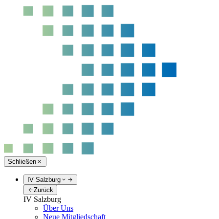
Schließen
IV Salzburg
Zurück
IV Salzburg
Über Uns
Neue Mitgliedschaft