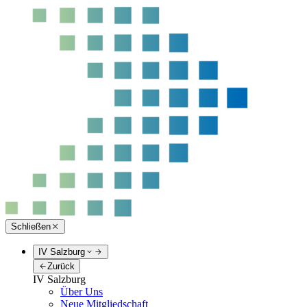
Schließen
IV Salzburg
Zurück
IV Salzburg
Über Uns
Neue Mitgliedschaft