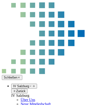
Schließen
IV Salzburg
Zurück
IV Salzburg
Über Uns
Neue Mitgliedschaft