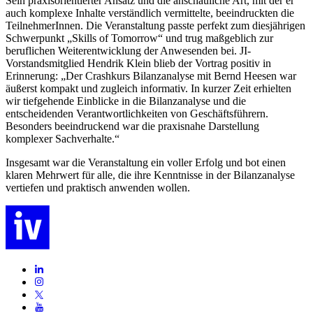
Sein praxisorientierter Ansatz und die anschauliche Art, mit der er
auch komplexe Inhalte verständlich vermittelte, beeindruckten die
TeilnehmerInnen. Die Veranstaltung passte perfekt zum diesjährigen
Schwerpunkt „Skills of Tomorrow“ und trug maßgeblich zur
beruflichen Weiterentwicklung der Anwesenden bei. JI-
Vorstandsmitglied Hendrik Klein blieb der Vortrag positiv in
Erinnerung: „Der Crashkurs Bilanzanalyse mit Bernd Heesen war
äußerst kompakt und zugleich informativ. In kurzer Zeit erhielten
wir tiefgehende Einblicke in die Bilanzanalyse und die
entscheidenden Verantwortlichkeiten von Geschäftsführern.
Besonders beeindruckend war die praxisnahe Darstellung
komplexer Sachverhalte.“
Insgesamt war die Veranstaltung ein voller Erfolg und bot einen
klaren Mehrwert für alle, die ihre Kenntnisse in der Bilanzanalyse
vertiefen und praktisch anwenden wollen.