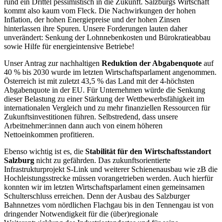
rund ein Drittel pessimistisch in die Zukunft. Salzburgs Wirtschaft
kommt also kaum vom Fleck. Die Nachwirkungen der hohen
Inflation, der hohen Energiepreise und der hohen Zinsen
hinterlassen ihre Spuren. Unsere Forderungen lauten daher
unverändert: Senkung der Lohnnebenkosten und Bürokratieabbau
sowie Hilfe für energieintensive Betriebe!
Unser Antrag zur nachhaltigen
Reduktion der Abgabenquote
auf
40 % bis 2030 wurde im letzten Wirtschaftsparlament angenommen.
Österreich ist mit zuletzt 43,5 % das Land mit der 4-höchsten
Abgabenquote in der EU. Für Unternehmen würde die Senkung
dieser Belastung zu einer Stärkung der Wettbewerbsfähigkeit im
internationalen Vergleich und zu mehr finanziellen Ressourcen für
Zukunftsinvestitionen führen. Selbstredend, dass unsere
Arbeitnehmer:innen dann auch von einem höheren
Nettoeinkommen profitieren.
Ebenso wichtig ist es, die
Stabilität für den Wirtschaftsstandort
Salzburg
nicht zu gefährden. Das zukunftsorientierte
Infrastrukturprojekt S-Link und weiterer Schienenausbau wie zB die
Hochleistungsstrecke müssen vorangetrieben werden. Auch hierfür
konnten wir im letzten Wirtschaftsparlament einen gemeinsamen
Schulterschluss erreichen. Denn der Ausbau des Salzburger
Bahnnetzes vom nördlichen Flachgau bis in den Tennengau ist von
dringender Notwendigkeit für die (über)regionale