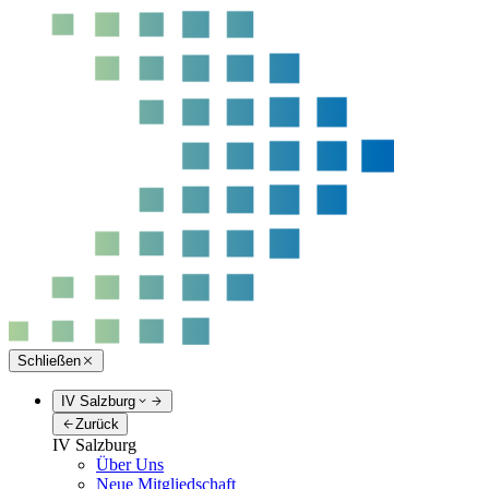
Schließen
IV Salzburg
Zurück
IV Salzburg
Über Uns
Neue Mitgliedschaft