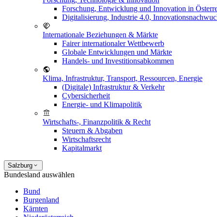
Forschung, Entwicklung und Innovation in Österr
Digitalisierung, Industrie 4.0, Innovationsnachwu
Internationale Beziehungen & Märkte
Fairer internationaler Wettbewerb
Globale Entwicklungen und Märkte
Handels- und Investitionsabkommen
Klima, Infrastruktur, Transport, Ressourcen, Energie
(Digitale) Infrastruktur & Verkehr
Cybersicherheit
Energie- und Klimapolitik
Wirtschafts-, Finanzpolitik & Recht
Steuern & Abgaben
Wirtschaftsrecht
Kapitalmarkt
Salzburg
Bundesland auswählen
Bund
Burgenland
Kärnten