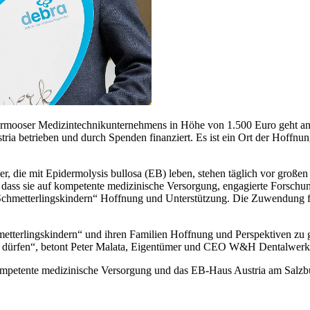
ürmooser Medizintechnikunternehmens in Höhe von 1.500 Euro geht an
ia betrieben und durch Spenden finanziert. Es ist ein Ort der Hoffnun
nder, die mit Epidermolysis bullosa (EB) leben, stehen täglich vor groß
es, dass sie auf kompetente medizinische Versorgung, engagierte Forschu
hmetterlingskindern“ Hoffnung und Unterstützung. Die Zuwendung fließ
hmetterlingskindern“ und ihren Familien Hoffnung und Perspektiven z
n zu dürfen“, betont Peter Malata, Eigentümer und CEO W&H Dentalw
ompetente medizinische Versorgung und das EB-Haus Austria am Salzbur