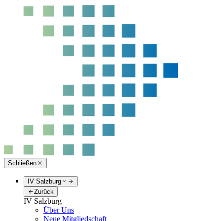
Schließen
IV Salzburg
Zurück
IV Salzburg
Über Uns
Neue Mitgliedschaft