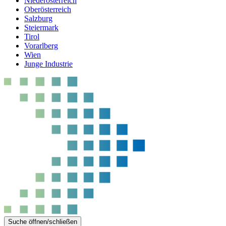
Niederösterreich
Oberösterreich
Salzburg
Steiermark
Tirol
Vorarlberg
Wien
Junge Industrie
Suche öffnen/schließen