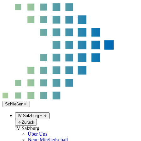
Schließen
IV Salzburg
Zurück
IV Salzburg
Über Uns
Neue Mitgliedschaft