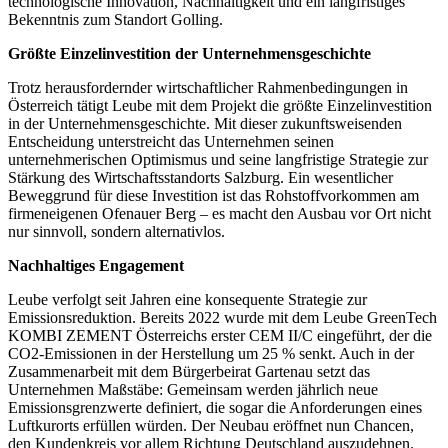
technologische Innovation, Nachhaltigkeit und ein langfristiges
Bekenntnis zum Standort Golling.
Größte Einzelinvestition der Unternehmensgeschichte
Trotz herausfordernder wirtschaftlicher Rahmenbedingungen in
Österreich tätigt Leube mit dem Projekt die größte Einzelinvestition
in der Unternehmensgeschichte. Mit dieser zukunftsweisenden
Entscheidung unterstreicht das Unternehmen seinen
unternehmerischen Optimismus und seine langfristige Strategie zur
Stärkung des Wirtschaftsstandorts Salzburg. Ein wesentlicher
Beweggrund für diese Investition ist das Rohstoffvorkommen am
firmeneigenen Ofenauer Berg – es macht den Ausbau vor Ort nicht
nur sinnvoll, sondern alternativlos.
Nachhaltiges Engagement
Leube verfolgt seit Jahren eine konsequente Strategie zur
Emissionsreduktion. Bereits 2022 wurde mit dem Leube GreenTech
KOMBI ZEMENT Österreichs erster CEM II/C eingeführt, der die
CO2-Emissionen in der Herstellung um 25 % senkt. Auch in der
Zusammenarbeit mit dem Bürgerbeirat Gartenau setzt das
Unternehmen Maßstäbe: Gemeinsam werden jährlich neue
Emissionsgrenzwerte definiert, die sogar die Anforderungen eines
Luftkurorts erfüllen würden. Der Neubau eröffnet nun Chancen,
den Kundenkreis vor allem Richtung Deutschland auszudehnen.