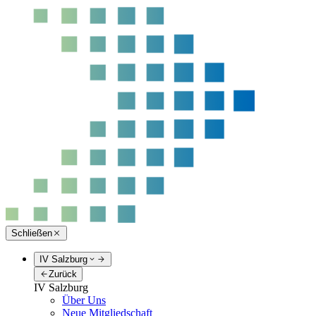
Schließen
IV Salzburg
Zurück
IV Salzburg
Über Uns
Neue Mitgliedschaft