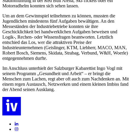
Stadionführung in der Red Bull Arena, Ski-Tickets oder ein
Motorradhelm konnten sich sehen lassen.
Um an dem Gewinnspiel teilnehmen zu können, mussten die
Jugendlichen mindestens fünf Aufgaben bewältigen. An den
Messeständen der Industriebetriebe konnten sie ihre
Geschicklichkeit bei handwerklichen Aufgaben beweisen und
Logik-, Rechen- oder Wissensfragen beantworten. Letztlich
entschied das Los, wer die attraktiven Preise der
Industrieunternehmen (Geislinger, KTM, Liebherr, MACO, MAN,
Robert Bosch, Siemens, Skidata, Strabag, Verbund, W&H, Woerle)
entgegennehmen durfte.
Im Anschluss unterhielt der Salzburger Kabarettist Ingo Vogl mit
seinem Programm „Gesundheit und Arbeit“ – er bringt die
Menschen zum Lachen, regt aber oft auch zum Nachdenken an. Mit
einem regen Austausch, Netzwerken und einem kleinen Imbiss fand
der Abend seinen Ausklang.