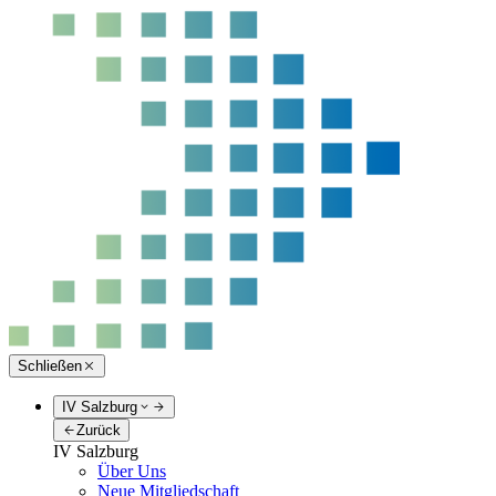
Schließen
IV Salzburg
Zurück
IV Salzburg
Über Uns
Neue Mitgliedschaft