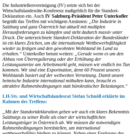
Die Industriellenvereinigung (IV) setzte sich bei der
Wirtschaftslandesräte-Konferenz maßgeblich für die Standort-
Deklaration ein. Auch
IV Salzburg-Präsident Peter Unterkofler
begrüßt das Treffen mit wichtigem Ansinnen:
„Die Industrie in
Salzburg und ganz Österreich hat aktuell mit multiplen
Herausforderungen zu kämpfen und steht dadurch massiv unter
Druck. Die unterzeichnete Standort-Deklaration der Bundesländer
ist ein klares Zeichen, um die internationale Wettbewerbsfähigkeit
wieder zu festigen und den gewohnten Wohlstand im Land zu
erhalten.“
Unterkofler betont weiters:
„Gerade wenn es um den
Abbau von Überregulierung oder der Erhöhung der
Leistungsanreize am Arbeitsmarkt geht, müssen wir endlich ins Tun
kommen. Wir sind eine Exportnation, denn 60 Prozent unseres
Wohlstands basiert auf der weltweiten Vernetzung. Damit unsere
heimische Industrie international mithalten kann, braucht es
attraktive Rahmenbedingungen statt bürokratischer Belastungen.“
LH-Stv. und Wirtschaftslandesrat Stefan Schnöll erklärte im
Rahmen des Treffens:
„Mit der Standortdeklaration geben wir auch ein klares Bekenntnis
Salzburgs zu seiner Rolle als einer der wirtschaftlichen
Leistungsträger in Österreich ab. Wir müssen die notwendigen
Rahmenbedingungen bereitstellen, um international
wettbewerbsfähig bleiben zu können. Neben einer Festigung des