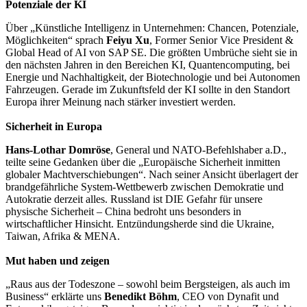
Potenziale der KI
Über „Künstliche Intelligenz in Unternehmen: Chancen, Potenziale,
Möglichkeiten“ sprach
Feiyu Xu
, Former Senior Vice President &
Global Head of AI von SAP SE. Die größten Umbrüche sieht sie in
den nächsten Jahren in den Bereichen KI, Quantencomputing, bei
Energie und Nachhaltigkeit, der Biotechnologie und bei Autonomen
Fahrzeugen. Gerade im Zukunftsfeld der KI sollte in den Standort
Europa ihrer Meinung nach stärker investiert werden.
Sicherheit in Europa
Hans-Lothar Domröse
, General und NATO-Befehlshaber a.D.,
teilte seine Gedanken über die „Europäische Sicherheit inmitten
globaler Machtverschiebungen“. Nach seiner Ansicht überlagert der
brandgefährliche System-Wettbewerb zwischen Demokratie und
Autokratie derzeit alles. Russland ist DIE Gefahr für unsere
physische Sicherheit – China bedroht uns besonders in
wirtschaftlicher Hinsicht. Entzündungsherde sind die Ukraine,
Taiwan, Afrika & MENA.
Mut haben und zeigen
„Raus aus der Todeszone – sowohl beim Bergsteigen, als auch im
Business“ erklärte uns
Benedikt Böhm
, CEO von Dynafit und