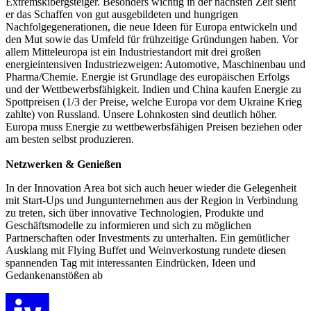
Extremskibergsteiger. Besonders wichtig in der nächsten Zeit sieht
er das Schaffen von gut ausgebildeten und hungrigen
Nachfolgegenerationen, die neue Ideen für Europa entwickeln und
den Mut sowie das Umfeld für frühzeitige Gründungen haben. Vor
allem Mitteleuropa ist ein Industriestandort mit drei großen
energieintensiven Industriezweigen: Automotive, Maschinenbau und
Pharma/Chemie. Energie ist Grundlage des europäischen Erfolgs
und der Wettbewerbsfähigkeit. Indien und China kaufen Energie zu
Spottpreisen (1/3 der Preise, welche Europa vor dem Ukraine Krieg
zahlte) von Russland. Unsere Lohnkosten sind deutlich höher.
Europa muss Energie zu wettbewerbsfähigen Preisen beziehen oder
am besten selbst produzieren.
Netzwerken & Genießen
In der Innovation Area bot sich auch heuer wieder die Gelegenheit
mit Start-Ups und Jungunternehmen aus der Region in Verbindung
zu treten, sich über innovative Technologien, Produkte und
Geschäftsmodelle zu informieren und sich zu möglichen
Partnerschaften oder Investments zu unterhalten. Ein gemütlicher
Ausklang mit Flying Buffet und Weinverkostung rundete diesen
spannenden Tag mit interessanten Eindrücken, Ideen und
Gedankenanstößen ab