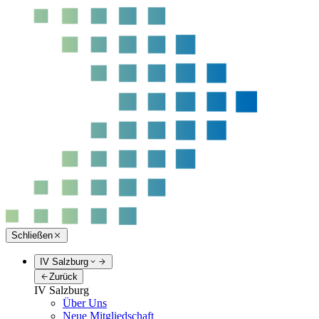
Schließen
IV Salzburg
Zurück
IV Salzburg
Über Uns
Neue Mitgliedschaft