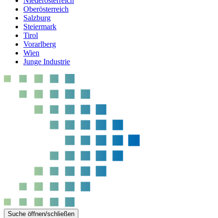
Niederösterreich
Oberösterreich
Salzburg
Steiermark
Tirol
Vorarlberg
Wien
Junge Industrie
Suche öffnen/schließen