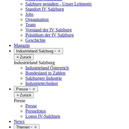
Salzburg gestalten - Unser Leitmotiv
Standort IV Salzburg
Jobs
Organisation
Team
Vorstand der IV Salzburg
Präsidium der IV Salzburg
Geschichte
Magazin
Industrieland Salzburg
Zurück
Industrieland Salzburg
Industrieland Österreich
Bundesland in Zahlen
Salzburger Industrie
Industrietechniker
Presse
Zurück
Presse
Presse
Pressefotos
Logos IV-Salzburg
News
Themen