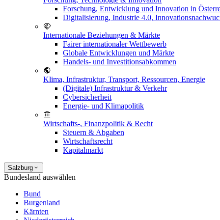
Forschung, Entwicklung und Innovation in Österr
Digitalisierung, Industrie 4.0, Innovationsnachwu
Internationale Beziehungen & Märkte
Fairer internationaler Wettbewerb
Globale Entwicklungen und Märkte
Handels- und Investitionsabkommen
Klima, Infrastruktur, Transport, Ressourcen, Energie
(Digitale) Infrastruktur & Verkehr
Cybersicherheit
Energie- und Klimapolitik
Wirtschafts-, Finanzpolitik & Recht
Steuern & Abgaben
Wirtschaftsrecht
Kapitalmarkt
Salzburg
Bundesland auswählen
Bund
Burgenland
Kärnten