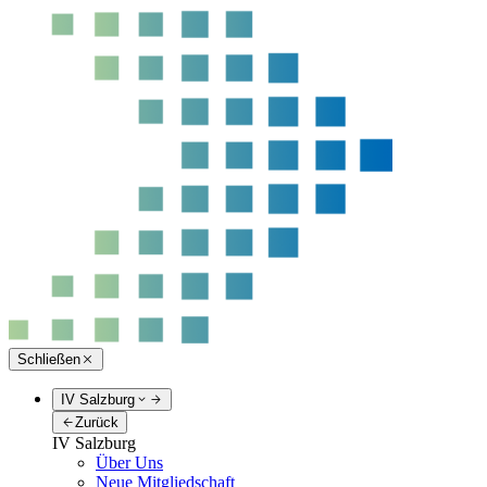
Schließen
IV Salzburg
Zurück
IV Salzburg
Über Uns
Neue Mitgliedschaft