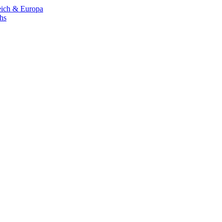
eich & Europa
chs