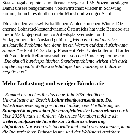
Staatsausgabenquote ist mittlerweile sogar auf 56 Prozent gestiegen.
Damit unsere festgefahrene Volkswirtschaft wieder in Schwung
kommt, braucht es deutlich mehr Markt und weniger Staat.
Die aktuellen volkswirtschaftlichen Zahlen sprechen Bände: Die
enorme Lohnstückkostendynamik Österreichs hat viele Betriebe aus
ihrem Markt gepreist und zu Arbeitsplatzverlusten und
Verlagerungen ins Ausland geführt.
„Wenn ein Land massive
strukturelle Probleme hat, dann ist ein Warten auf den Aufschwung
sinnlos,“
erklärt IV-Salzburg-Präsident Peter Unterkofler und fordert
mit Nachdruck Reformmaßnahmen von der Bundesregierung ein.
„
Die aktuell bundespolitischen Standortprobleme wirken sich auch
auf die regionale Wettbewerbsfähigkeit der Salzburger Industrie
negativ aus.
“
Mehr Entlastung und weniger Bürokratie
„Konkret braucht es für das neue Jahr 2026 deutliche
Unterstützung im Bereich
Lohnnebenkostensenkung
. Die
Industriellenvereinigung wird nicht müde, eine Fortführung der
Strompreiskompensation für energieintensive Unternehmen
auch
über 2026 hinaus zu fordern. Als drittes Vorhaben möchte ich
weitere, umfassende Schritte zur Entbürokratisierung
einfordern.
Nur wenn wir innovativ und mutig voranschreiten, kann
die Industrie ihren Beitrag leisten und der Wohlstand gesichert