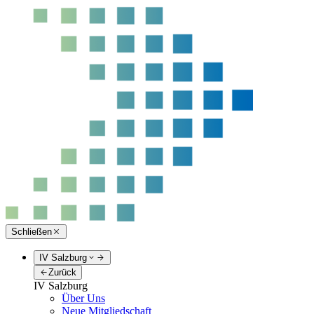
Schließen
IV Salzburg
Zurück
IV Salzburg
Über Uns
Neue Mitgliedschaft