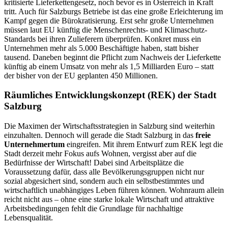
kritisierte Lieferkettengesetz, noch bevor es in Österreich in Kraft
tritt. Auch für Salzburgs Betriebe ist das eine große Erleichterung im
Kampf gegen die Bürokratisierung. Erst sehr große Unternehmen
müssen laut EU künftig die Menschenrechts- und Klimaschutz-
Standards bei ihren Zulieferern überprüfen. Konkret muss ein
Unternehmen mehr als 5.000 Beschäftigte haben, statt bisher
tausend. Daneben beginnt die Pflicht zum Nachweis der Lieferkette
künftig ab einem Umsatz von mehr als 1,5 Milliarden Euro – statt
der bisher von der EU geplanten 450 Millionen.
Räumliches Entwicklungskonzept (REK) der Stadt
Salzburg
Die Maximen der Wirtschaftsstrategien in Salzburg sind weiterhin
einzuhalten. Dennoch will gerade die Stadt Salzburg in das
freie
Unternehmertum
eingreifen. Mit ihrem Entwurf zum REK legt die
Stadt derzeit mehr Fokus aufs Wohnen, vergisst aber auf die
Bedürfnisse der Wirtschaft! Dabei sind Arbeitsplätze die
Voraussetzung dafür, dass alle Bevölkerungsgruppen nicht nur
sozial abgesichert sind, sondern auch ein selbstbestimmtes und
wirtschaftlich unabhängiges Leben führen können. Wohnraum allein
reicht nicht aus – ohne eine starke lokale Wirtschaft und attraktive
Arbeitsbedingungen fehlt die Grundlage für nachhaltige
Lebensqualität.