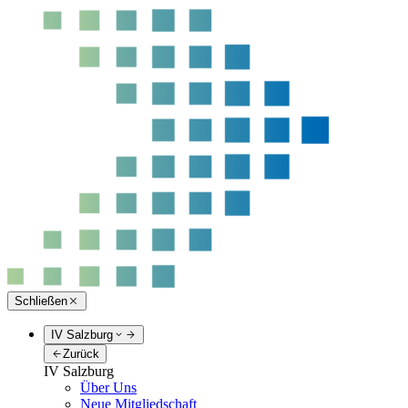
Schließen
IV Salzburg
Zurück
IV Salzburg
Über Uns
Neue Mitgliedschaft