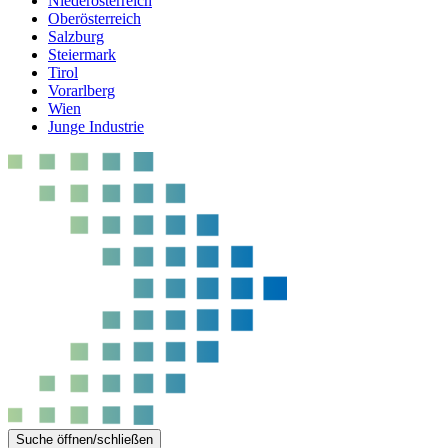
Niederösterreich
Oberösterreich
Salzburg
Steiermark
Tirol
Vorarlberg
Wien
Junge Industrie
Suche öffnen/schließen