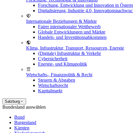
Forschung, Entwicklung und Innovation in Österr
Digitalisierung, Industrie 4.0, Innovationsnachwu
Internationale Beziehungen & Märkte
Fairer internationaler Wettbewerb
Globale Entwicklungen und Märkte
Handels- und Investitionsabkommen
Klima, Infrastruktur, Transport, Ressourcen, Energie
(Digitale) Infrastruktur & Verkehr
Cybersicherheit
Energie- und Klimapolitik
Wirtschafts-, Finanzpolitik & Recht
Steuern & Abgaben
Wirtschaftsrecht
Kapitalmarkt
Salzburg
Bundesland auswählen
Bund
Burgenland
Kärnten