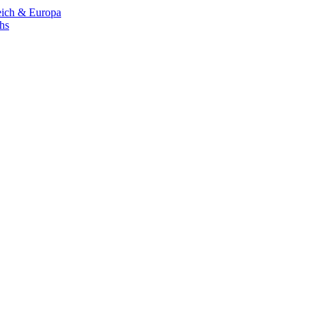
eich & Europa
chs