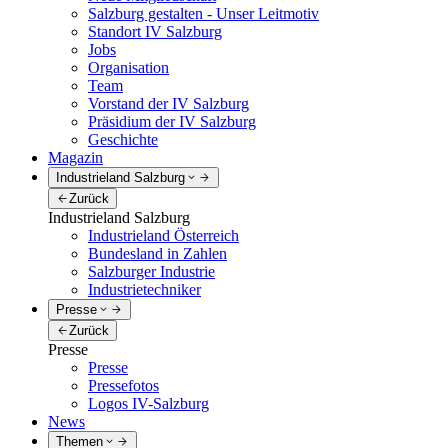
Salzburg gestalten - Unser Leitmotiv
Standort IV Salzburg
Jobs
Organisation
Team
Vorstand der IV Salzburg
Präsidium der IV Salzburg
Geschichte
Magazin
Industrieland Salzburg
Zurück
Industrieland Salzburg
Industrieland Österreich
Bundesland in Zahlen
Salzburger Industrie
Industrietechniker
Presse
Zurück
Presse
Presse
Pressefotos
Logos IV-Salzburg
News
Themen