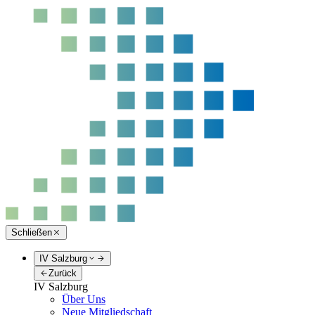
Schließen
IV Salzburg
Zurück
IV Salzburg
Über Uns
Neue Mitgliedschaft