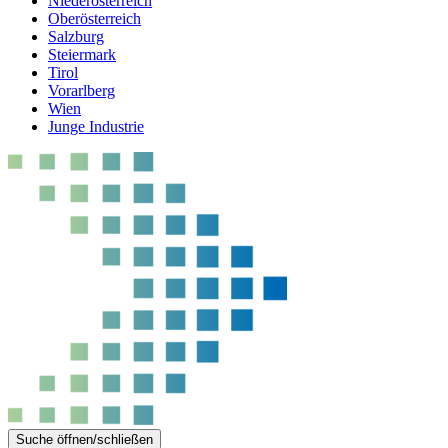
Niederösterreich
Oberösterreich
Salzburg
Steiermark
Tirol
Vorarlberg
Wien
Junge Industrie
Suche öffnen/schließen