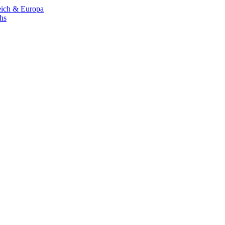
eich & Europa
chs