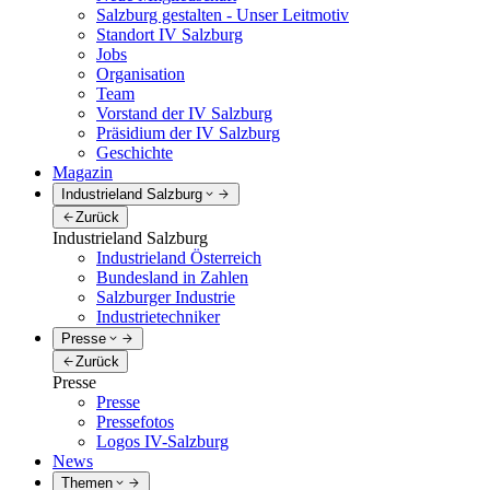
Salzburg gestalten - Unser Leitmotiv
Standort IV Salzburg
Jobs
Organisation
Team
Vorstand der IV Salzburg
Präsidium der IV Salzburg
Geschichte
Magazin
Industrieland Salzburg
Zurück
Industrieland Salzburg
Industrieland Österreich
Bundesland in Zahlen
Salzburger Industrie
Industrietechniker
Presse
Zurück
Presse
Presse
Pressefotos
Logos IV-Salzburg
News
Themen