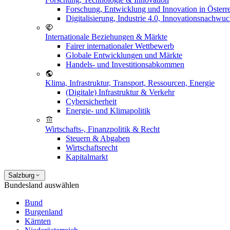
Forschung, Entwicklung und Innovation in Österr
Digitalisierung, Industrie 4.0, Innovationsnachwu
Internationale Beziehungen & Märkte
Fairer internationaler Wettbewerb
Globale Entwicklungen und Märkte
Handels- und Investitionsabkommen
Klima, Infrastruktur, Transport, Ressourcen, Energie
(Digitale) Infrastruktur & Verkehr
Cybersicherheit
Energie- und Klimapolitik
Wirtschafts-, Finanzpolitik & Recht
Steuern & Abgaben
Wirtschaftsrecht
Kapitalmarkt
Salzburg
Bundesland auswählen
Bund
Burgenland
Kärnten